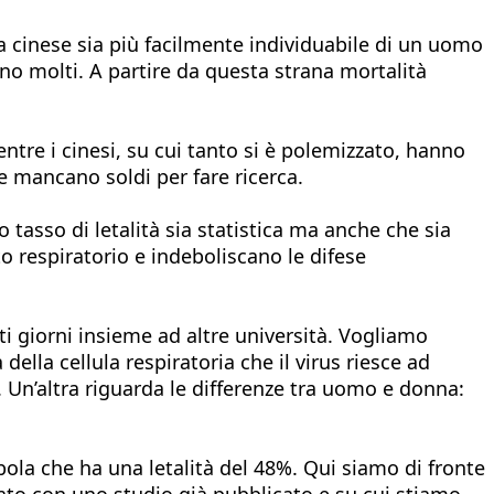
 cinese sia più facilmente individuabile di un uomo
sono molti. A partire da questa strana mortalità
tre i cinesi, su cui tanto si è polemizzato, hanno
e mancano soldi per fare ricerca.
to tasso di letalità sia statistica ma anche che sia
o respiratorio e indeboliscano le difese
ti giorni insieme ad altre università. Vogliamo
 della cellula respiratoria che il virus riesce ad
. Un’altra riguarda le differenze tra uomo e donna:
ola che ha una letalità del 48%. Qui siamo di fronte
ato con uno studio già pubblicato e su cui stiamo