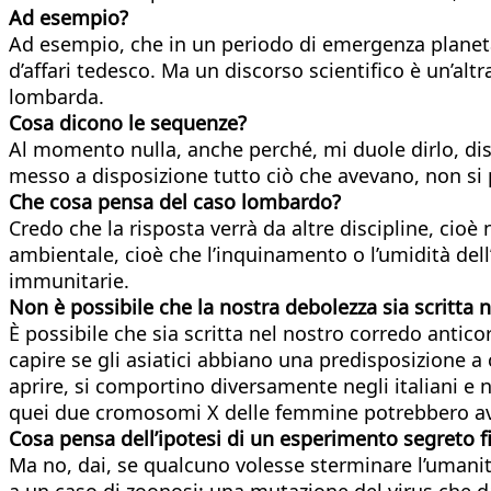
Ad esempio?
Ad esempio, che in un periodo di emergenza planetar
d’affari tedesco. Ma un discorso scientifico è un’alt
lombarda.
Cosa dicono le sequenze?
Al momento nulla, anche perché, mi duole dirlo, dis
messo a disposizione tutto ciò che avevano, non si 
Che cosa pensa del caso lombardo?
Credo che la risposta verrà da altre discipline, cioè 
ambientale, cioè che l’inquinamento o l’umidità dell
immunitarie.
Non è possibile che la nostra debolezza sia scritta 
È possibile che sia scritta nel nostro corredo antico
capire se gli asiatici abbiano una predisposizione a co
aprire, si comportino diversamente negli italiani e 
quei due cromosomi X delle femmine potrebbero ave
Cosa pensa dell’ipotesi di un esperimento segreto f
Ma no, dai, se qualcuno volesse sterminare l’umanit
a un caso di zoonosi: una mutazione del virus che 