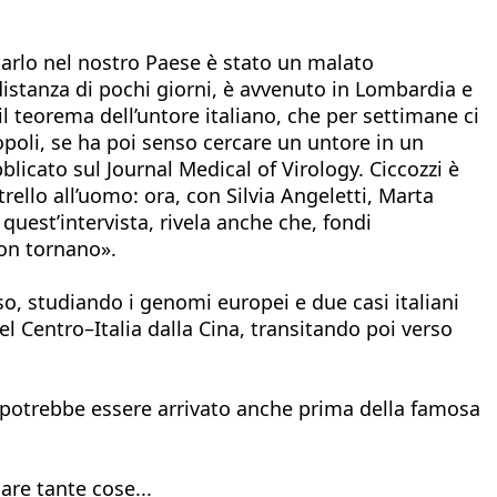
rtarlo nel nostro Paese è stato un malato
 distanza di pochi giorni, è avvenuto in Lombardia e
 teorema dell’untore italiano, che per settimane ci
popoli, se ha poi senso cercare un untore in un
icato sul Journal Medical of Virology. Ciccozzi è
rello all’uomo: ora, con Silvia Angeletti, Marta
uest’intervista, rivela anche che, fondi
non tornano».
o, studiando i genomi europei e due casi italiani
l Centro–Italia dalla Cina, transitando poi verso
e potrebbe essere arrivato anche prima della famosa
are tante cose...