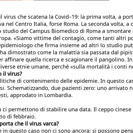
 il virus che scatena la Covid–19: la prima volta, a po
ava nel Centro Italia, forse Roma. La seconda volta, a
o studio del Campus Biomedico di Roma a smontare il
uropa. «Siamo vittime del contagio, come tanti altri 
idemiologo che firma insieme ad altri lo studio pubbl
e ha dimostrato come la malattia sia passata dal pipist
ffinare quella ricerca e scagionare il pangolino. In q
diverse etnie umane, perché «sulla mortalità i conti 
il virus?
litiche di contenimento delle epidemie. In questo cas
si. Schematizzando, due pazienti zero: uno arrivato ne
esti, approdato in Lombardia.
n ci permettono di stabilire una data. Il ceppo cines
io di febbraio.
orta che il virus varca?
he in questo caso non ci sono ancora: si possono pens