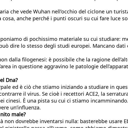
ia che vede Wuhan nell’occhio del ciclone un turista
ra cosa, anche perché i punti oscuri su cui fare luce 
poniamo di pochissimo materiale su cui studiare: men
può dire lo stesso degli studi europei. Mancano dati 
non dalla filogenesi: è possibile che la ragione dell’al
’area in questione aggravino le patologie dell’apparat
nel Dna?
rpale ed è ciò che stiamo iniziando a studiare in ques
ntrarre il virus. Se cioè i recettori ACE2, la serratura
nei cinesi. È una pista su cui ci stiamo incamminando
re un’influenza.
inito male?
à non dovrebbe inventarsi nulla: basterebbe usare Eb
dal pipistrello passa all’uomo, come abbiamo dimostr