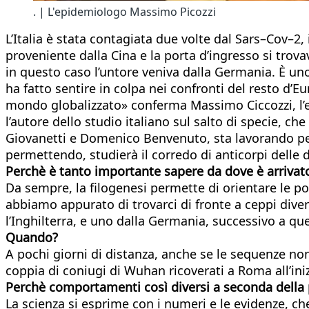
. | L'epidemiologo Massimo Picozzi
L’Italia è stata contagiata due volte dal Sars–Cov–2,
proveniente dalla Cina e la porta d’ingresso si trov
in questo caso l’untore veniva dalla Germania. È un
ha fatto sentire in colpa nei confronti del resto d’E
mondo globalizzato» conferma Massimo Ciccozzi, l’ep
l’autore dello studio italiano sul salto di specie, ch
Giovanetti e Domenico Benvenuto, sta lavorando per a
permettendo, studierà il corredo di anticorpi delle 
Perchè è tanto importante sapere da dove è arrivato 
Da sempre, la filogenesi permette di orientare le po
abbiamo appurato di trovarci di fronte a ceppi diver
l’Inghilterra, e uno dalla Germania, successivo a qu
Quando?
A pochi giorni di distanza, anche se le sequenze no
coppia di coniugi di Wuhan ricoverati a Roma all’iniz
Perchè comportamenti così diversi a seconda della p
La scienza si esprime con i numeri e le evidenze, c