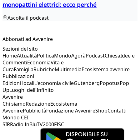
monopattini elettrici: ecco perché
Ascolta il podcast
Abbonati ad Avvenire
Sezioni del sito
Home
Attualità
Politica
Mondo
Agorà
Podcast
Chiesa
Idee e
Commenti
Economia
Vita e
Cura
Famiglia
Rubriche
Multimedia
Ecosistema avvenire
Pubblicazioni
Edizioni locali
L'economia civile
Gutenberg
Popotus
Pop
Up
Luoghi dell'Infinito
Avvenire
Chi siamo
Redazione
Ecosistema
Avvenire
Pubblicità
Fondazione Avvenire
Shop
Contatti
Mondo CEI
SIR
Radio InBlu
TV2000
FISC