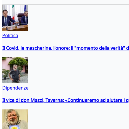
Politica
Il Covid, le mascherine, l'onore: il "momento della verità" 
Dipendenze
Il vice di don Mazzi, Taverna: «Continueremo ad aiutare i gi