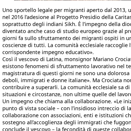
Uno sportello legale per migranti aperto dal 2013,
nel 2016 l’adesione al Progetto Presidio della Carit
soprattutto degli indiani Sikh. È l’impegno della dio
diventato anche caso di studio europeo grazie al pr
giorni fa sullo sfruttamento dei migranti ospiti in 
coscienze di tutti. La comunità ecclesiale raccoglie 
corrispondente impegno educativo».
Così il vescovo di Latina, monsignor Mariano Croci
esistono fenomeni di sfruttamento lavorativo nel terr
magistratura di questi giorni ne sono una dolorosa
deboli, immigrati e donne italiane». Ma Crociata non
contribuire a superarli. La comunità ecclesiale sa d
situazioni e circostanze, non ultime quelle del lavoro
Un impegno che chiama alla collaborazione. «Le iniz
punto di vista sociale – con l’insidioso intreccio di
collaborazione con associazioni, enti e istituzioni c
sostegno all’accoglienza degli immigrati che fuggo
conclude il vescovo – la fecondità di queste collabo