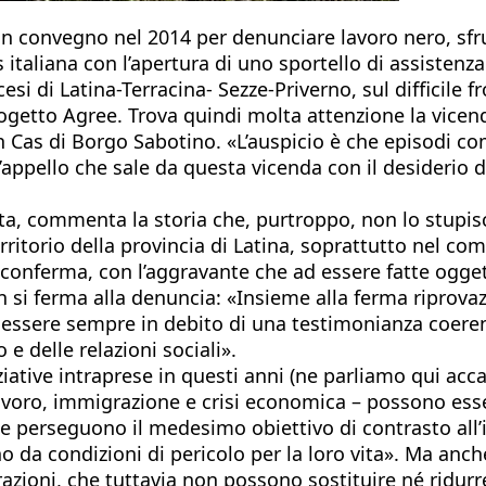
 un convegno nel 2014 per denunciare lavoro nero, s
as italiana con l’apertura di uno sportello di assist
cesi di Latina-Terracina- Sezze-Priverno, sul difficile
ogetto Agree. Trova quindi molta attenzione la vicen
un Cas di Borgo Sabotino. «L’auspicio è che episodi co
l’appello che sale da questa vicenda con il desiderio d
ata, commenta la storia che, purtroppo, non lo stupi
itorio della provincia di Latina, soprattutto nel compa
 conferma, con l’aggravante che ad essere fatte ogg
 si ferma alla denuncia: «Insieme alla ferma riprovaz
i essere sempre in debito di una testimonianza coeren
 e delle relazioni sociali».
iative intraprese in questi anni (ne parliamo qui acc
 lavoro, immigrazione e crisi economica – possono esse
he perseguono il medesimo obiettivo di contrasto all’i
no da condizioni di pericolo per la loro vita». Ma a
razioni, che tuttavia non possono sostituire né ridur