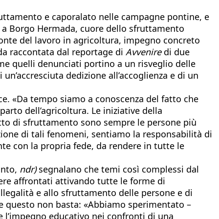
fruttamento e caporalato nelle campagne pontine, e
enza a Borgo Hermada, cuore dello sfruttamento
 fronte del lavoro in agricoltura, impegno concreto
da raccontata dal reportage di
Avvenire
di due
me quelli denunciati portino a un risveglio delle
i un’accresciuta dedizione all’accoglienza e di un
sce. «Da tempo siamo a conoscenza del fatto che
rto dell’agricoltura. Le iniziative della
etto di sfruttamento sono sempre le persone più
ione di tali fenomeni, sentiamo la responsabilità di
te con la propria fede, da rendere in tutte le
anto,
ndr)
segnalano che temi così complessi dal
re affrontati attivando tutte le forme di
llegalità e allo sfruttamento delle persone e di
nche questo non basta: «Abbiamo sperimentato –
re l’impegno educativo nei confronti di una