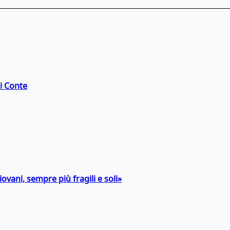
di Conte
ovani, sempre più fragili e soli»