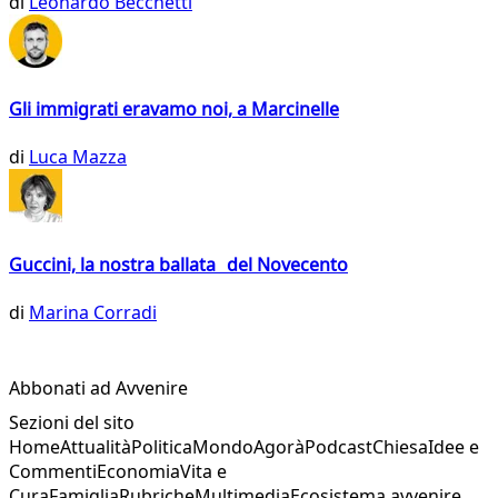
di
Leonardo Becchetti
Gli immigrati eravamo noi, a Marcinelle
di
Luca Mazza
Guccini, la nostra ballata del Novecento
di
Marina Corradi
Abbonati ad Avvenire
Sezioni del sito
Home
Attualità
Politica
Mondo
Agorà
Podcast
Chiesa
Idee e
Commenti
Economia
Vita e
Cura
Famiglia
Rubriche
Multimedia
Ecosistema avvenire