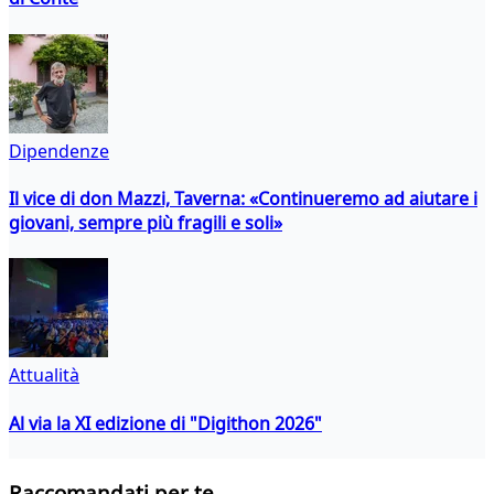
Dipendenze
Il vice di don Mazzi, Taverna: «Continueremo ad aiutare i
giovani, sempre più fragili e soli»
Attualità
Al via la XI edizione di "Digithon 2026"
Raccomandati per te