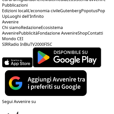
Pubblicazioni
Edizioni locali
L'economia civile
Gutenberg
Popotus
Pop
Up
Luoghi dell'Infinito
Avvenire
Chi siamo
Redazione
Ecosistema
Avvenire
Pubblicità
Fondazione Avvenire
Shop
Contatti
Mondo CEI
SIR
Radio InBlu
TV2000
FISC
Segui Avvenire su