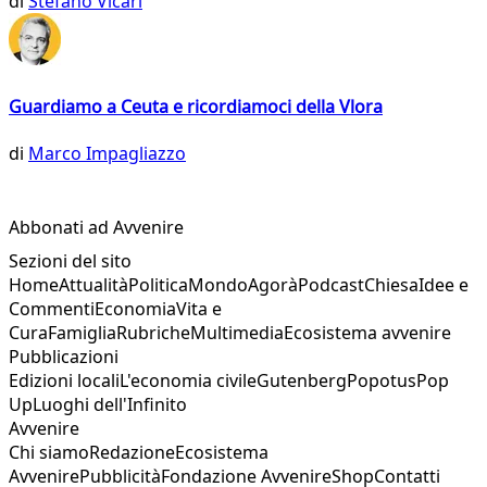
di
Stefano Vicari
Guardiamo a Ceuta e ricordiamoci della Vlora
di
Marco Impagliazzo
Abbonati ad Avvenire
Sezioni del sito
Home
Attualità
Politica
Mondo
Agorà
Podcast
Chiesa
Idee e
Commenti
Economia
Vita e
Cura
Famiglia
Rubriche
Multimedia
Ecosistema avvenire
Pubblicazioni
Edizioni locali
L'economia civile
Gutenberg
Popotus
Pop
Up
Luoghi dell'Infinito
Avvenire
Chi siamo
Redazione
Ecosistema
Avvenire
Pubblicità
Fondazione Avvenire
Shop
Contatti