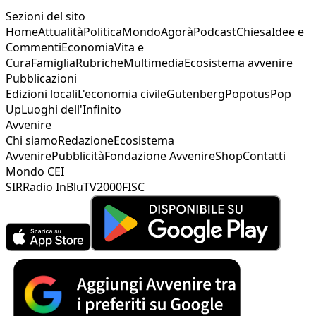
Sezioni del sito
Home
Attualità
Politica
Mondo
Agorà
Podcast
Chiesa
Idee e
Commenti
Economia
Vita e
Cura
Famiglia
Rubriche
Multimedia
Ecosistema avvenire
Pubblicazioni
Edizioni locali
L'economia civile
Gutenberg
Popotus
Pop
Up
Luoghi dell'Infinito
Avvenire
Chi siamo
Redazione
Ecosistema
Avvenire
Pubblicità
Fondazione Avvenire
Shop
Contatti
Mondo CEI
SIR
Radio InBlu
TV2000
FISC