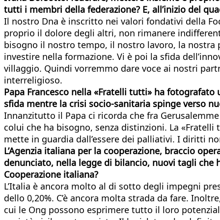
tutti i membri della federazione? E, all’inizio del qua
Il nostro Dna è inscritto nei valori fondativi della F
proprio il dolore degli altri, non rimanere indifferen
bisogno il nostro tempo, il nostro lavoro, la nostra 
investire nella formazione. Vi è poi la sfida dell’i
villaggio. Quindi vorremmo dare voce ai nostri partner
interreligioso.
Papa Francesco nella «Fratelli tutti» ha fotografato 
sfida mentre la crisi socio-sanitaria spinge verso nu
Innanzitutto il Papa ci ricorda che fra Gerusalemme 
colui che ha bisogno, senza distinzioni. La «Fratelli 
mette in guardia dall’essere dei palliativi. I diritt
L’Agenzia italiana per la cooperazione, braccio oper
denunciato, nella legge di bilancio, nuovi tagli che 
Cooperazione italiana?
L’Italia è ancora molto al di sotto degli impegni pr
dello 0,20%. C’è ancora molta strada da fare. Inoltre
cui le Ong possono esprimere tutto il loro potenzial