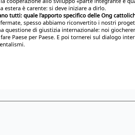
o la cooperazione allo sviluppo «parte integrante e qua
 estera è carente: si deve iniziare a dirlo.
lano tutti: quale l’apporto specifico delle Ong cattolic
 fermate, spesso abbiamo riconvertito i nostri proget
a questione di giustizia internazionale: noi giocherem
are Paese per Paese. E poi tornerei sul dialogo interr
entalismi.