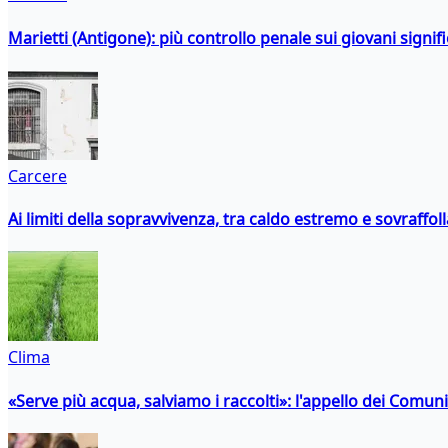
Marietti (Antigone): più controllo penale sui giovani signif
Carcere
Ai limiti della sopravvivenza, tra caldo estremo e sovraffo
Clima
«Serve più acqua, salviamo i raccolti»: l'appello dei Comuni 