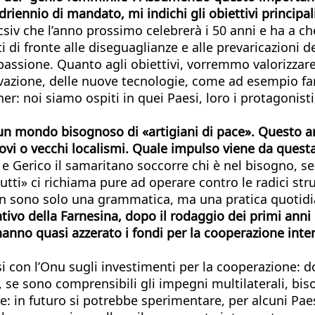
driennio di mandato, mi indichi gli obiettivi principali
ocsiv che l’anno prossimo celebrerà i 50 anni e ha a ch
ti di fronte alle diseguaglianze e alle prevaricazioni 
passione. Quanto agli obiettivi, vorremmo valorizzare 
nnovazione, delle nuove tecnologie, come ad esempio f
: noi siamo ospiti in quei Paesi, loro i protagonisti. 
un mondo bisognoso di «artigiani di pace». Questo anch
ovi o vecchi localismi. Quale impulso viene da questa 
e Gerico il samaritano soccorre chi è nel bisogno, se
tutti» ci richiama pure ad operare contro le radici stru
i non sono solo una grammatica, ma una pratica quotidi
ativo della Farnesina, dopo il rodaggio dei primi anni
hanno quasi azzerato i fondi per la cooperazione inter
esi con l’Onu sugli investimenti per la cooperazione:
, se sono comprensibili gli impegni multilaterali, biso
e: in futuro si potrebbe sperimentare, per alcuni Paes