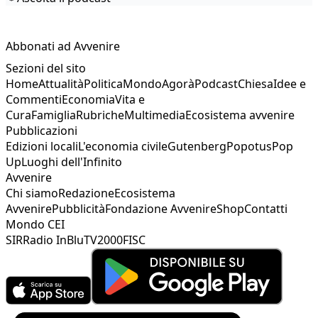
Abbonati ad Avvenire
Sezioni del sito
Home
Attualità
Politica
Mondo
Agorà
Podcast
Chiesa
Idee e
Commenti
Economia
Vita e
Cura
Famiglia
Rubriche
Multimedia
Ecosistema avvenire
Pubblicazioni
Edizioni locali
L'economia civile
Gutenberg
Popotus
Pop
Up
Luoghi dell'Infinito
Avvenire
Chi siamo
Redazione
Ecosistema
Avvenire
Pubblicità
Fondazione Avvenire
Shop
Contatti
Mondo CEI
SIR
Radio InBlu
TV2000
FISC