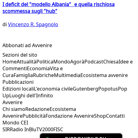
I deficit del "modello Albania" e quella rischiosa
scommessa sugli "hub"
di
Vincenzo R. Spagnolo
Abbonati ad Avvenire
Sezioni del sito
Home
Attualità
Politica
Mondo
Agorà
Podcast
Chiesa
Idee e
Commenti
Economia
Vita e
Cura
Famiglia
Rubriche
Multimedia
Ecosistema avvenire
Pubblicazioni
Edizioni locali
L'economia civile
Gutenberg
Popotus
Pop
Up
Luoghi dell'Infinito
Avvenire
Chi siamo
Redazione
Ecosistema
Avvenire
Pubblicità
Fondazione Avvenire
Shop
Contatti
Mondo CEI
SIR
Radio InBlu
TV2000
FISC