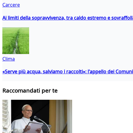
Carcere
Ai limiti della sopravvivenza, tra caldo estremo e sovraffo
Clima
«Serve più acqua, salviamo i raccolti»: l'appello dei Comuni 
Raccomandati per te