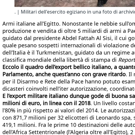
. | Militari dell'esercito egiziano in una foto di archivi
Armi italiane all’Egitto. Nonostante le nebbie sull’om
produzione e vendita di oltre 5 miliardi di armi a Pae
guidato dal presidente Abdel Fattah Al Sisi, il cui go
quale pesano sospetti internazionali di violazione del
dell’Italia è il Turkmenistan, guidato da un regime au
classifica mondiale della libertà di stampa di
Report
Eccolo il quadro dell’export bellico italiano, a quan
Parlamento, anche quest’anno con grave ritardo
. I
per il Disarmo e Rete della Pace hanno potuto esami
dicasteri coinvolti nell’iter autorizzazione, coordin
E l’export militare italiano dunque gode di buona sa
milioni di euro, in linea con il 2018
. Un livello costa
l’80% in più rispetto ai valori del 2014. Le autorizz
con 871,7 milioni per 32 elicotteri di Leonardo spa,
419,1 milioni. Fra le prime 10 destinazioni delle aut
dell’Africa Settentrionale (l’Algeria oltre all’Egitto)