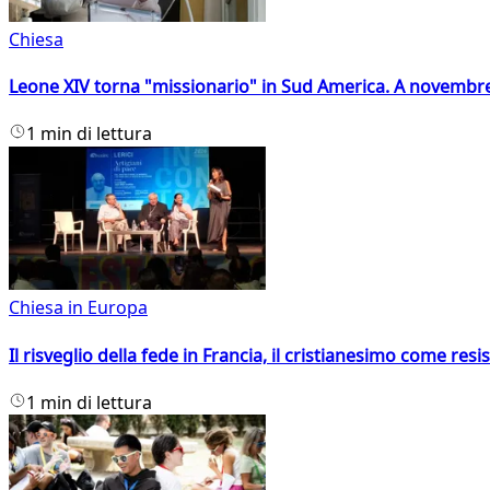
Chiesa
Leone XIV torna "missionario" in Sud America. A novembre
1 min di lettura
Chiesa in Europa
Il risveglio della fede in Francia, il cristianesimo come resis
1 min di lettura