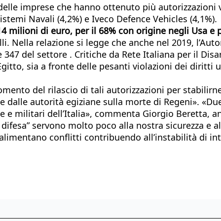
a delle imprese che hanno ottenuto più autorizzazioni
Sistemi Navali (4,2%) e Iveco Defence Vehicles (4,1%).
14 milioni di euro, per il 68% con origine negli Usa e 
li. Nella relazione si legge che anche nel 2019, l’Au
 347 del settore . Critiche da Rete Italiana per il Di
itto, sia a fronte delle pesanti violazioni dei diritti 
mento del rilascio di tali autorizzazioni per stabilirn
ce dalle autorità egiziane sulla morte di Regeni». «Due
 e militari dell’Italia», commenta Giorgio Beretta, a
a difesa” servono molto poco alla nostra sicurezza e a
limentano conflitti contribuendo all’instabilità di int