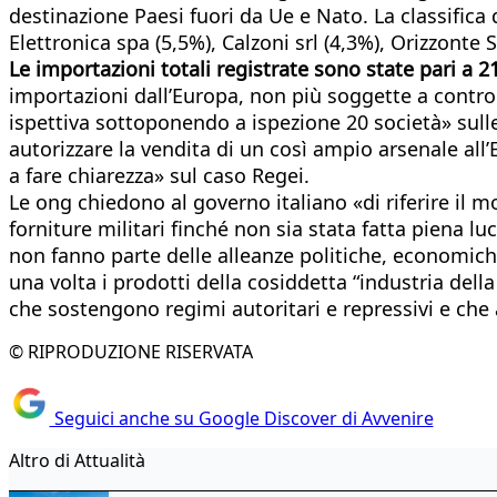
destinazione Paesi fuori da Ue e Nato. La classific
Elettronica spa (5,5%), Calzoni srl (4,3%), Orizzonte 
Le importazioni totali registrate sono state pari a 2
importazioni dall’Europa, non più soggette a control
ispettiva sottoponendo a ispezione 20 società» sulle
autorizzare la vendita di un così ampio arsenale all’Eg
a fare chiarezza» sul caso Regei.
Le ong chiedono al governo italiano «di riferire il mo
forniture militari finché non sia stata fatta piena lu
non fanno parte delle alleanze politiche, economiche
una volta i prodotti della cosiddetta “industria dell
che sostengono regimi autoritari e repressivi e che a
© RIPRODUZIONE RISERVATA
Seguici anche su Google Discover di Avvenire
Altro di Attualità