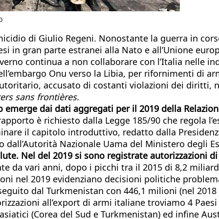
o
icidio di Giulio Regeni. Nonostante la guerra in corso 
si in gran parte estranei alla Nato e all’Unione europe
verno continua a non collaborare con l’Italia nelle inda
l’embargo Onu verso la Libia, per rifornimenti di armi 
toritario, accusato di costanti violazioni dei diritti, 
ers
sans frontières.
to emerge dai dati aggregati per il 2019 della Relazio
l rapporto è richiesto dalla Legge 185/90 che regola l’e
nare il capitolo introduttivo, redatto dalla Presiden
ato dall’Autorità Nazionale Uama del Ministero degli Es
lute. Nel del 2019 si sono registrate autorizzazioni d
nte da vari anni, dopo i picchi tra il 2015 di 8,2 mili
azioni nel 2019 evidenziano decisioni politiche problem
 seguito dal Turkmenistan con 446,1 milioni (nel 2018
orizzazioni all’export di armi italiane troviamo 4 Paes
, 2 asiatici (Corea del Sud e Turkmenistan) ed infine Au