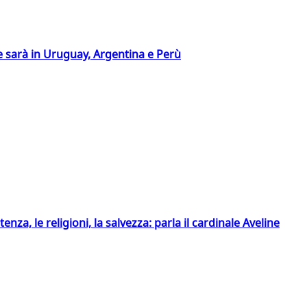
 sarà in Uruguay, Argentina e Perù
tenza, le religioni, la salvezza: parla il cardinale Aveline