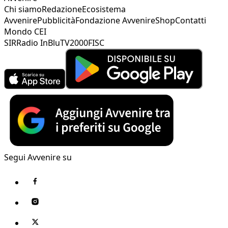
Chi siamo
Redazione
Ecosistema
Avvenire
Pubblicità
Fondazione Avvenire
Shop
Contatti
Mondo CEI
SIR
Radio InBlu
TV2000
FISC
Segui Avvenire su