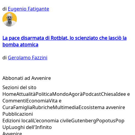
di
Eugenio Fatigante
La pace disarmata di Rotblat, lo scienziato che lasciò la
bomba atomica
di
Gerolamo Fazzini
Abbonati ad Avvenire
Sezioni del sito
Home
Attualità
Politica
Mondo
Agorà
Podcast
Chiesa
Idee e
Commenti
Economia
Vita e
Cura
Famiglia
Rubriche
Multimedia
Ecosistema avvenire
Pubblicazioni
Edizioni locali
L'economia civile
Gutenberg
Popotus
Pop
Up
Luoghi dell'Infinito
Avvenire