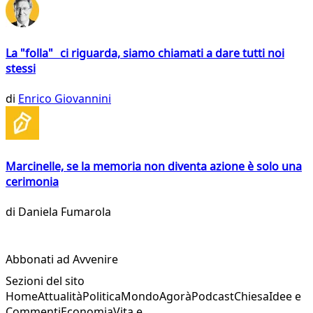
La "folla" ci riguarda, siamo chiamati a dare tutti noi
stessi
di
Enrico Giovannini
Marcinelle, se la memoria non diventa azione è solo una
cerimonia
di
Daniela Fumarola
Abbonati ad Avvenire
Sezioni del sito
Home
Attualità
Politica
Mondo
Agorà
Podcast
Chiesa
Idee e
Commenti
Economia
Vita e