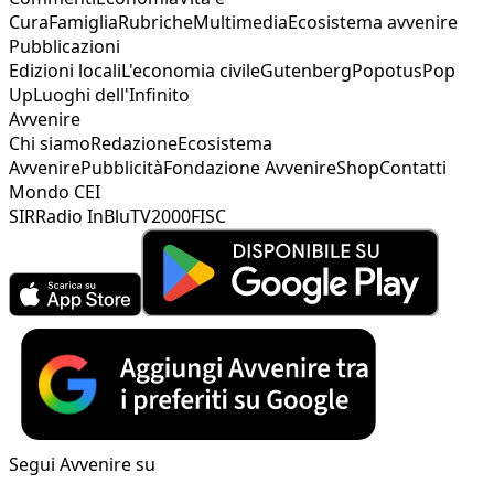
Cura
Famiglia
Rubriche
Multimedia
Ecosistema avvenire
Pubblicazioni
Edizioni locali
L'economia civile
Gutenberg
Popotus
Pop
Up
Luoghi dell'Infinito
Avvenire
Chi siamo
Redazione
Ecosistema
Avvenire
Pubblicità
Fondazione Avvenire
Shop
Contatti
Mondo CEI
SIR
Radio InBlu
TV2000
FISC
Segui Avvenire su