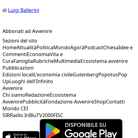
di
Luigi Ballerini
Abbonati ad Avvenire
Sezioni del sito
Home
Attualità
Politica
Mondo
Agorà
Podcast
Chiesa
Idee e
Commenti
Economia
Vita e
Cura
Famiglia
Rubriche
Multimedia
Ecosistema avvenire
Pubblicazioni
Edizioni locali
L'economia civile
Gutenberg
Popotus
Pop
Up
Luoghi dell'Infinito
Avvenire
Chi siamo
Redazione
Ecosistema
Avvenire
Pubblicità
Fondazione Avvenire
Shop
Contatti
Mondo CEI
SIR
Radio InBlu
TV2000
FISC