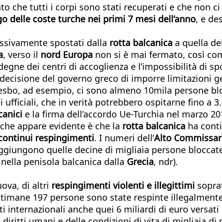
to che tutti i corpi sono stati recuperati e che non ci
o delle coste turche nei primi 7 mesi dell’anno
, e de
ressivamente spostati dalla
rotta balcanica
a quella del
a
, verso il
nord Europa
non si è mai fermato, così com
indegne dei centri di accoglienza e l’impossibilità di 
ecisione del governo greco di imporre limitazioni geog
 Lesbo, ad esempio, ci sono almeno 10mila persone bloc
 ufficiali, che in verità potrebbero ospitarne fino a 3
lcanici
e la firma dell’accordo Ue-Turchia nel marzo 20
l che appare evidente è che la
rotta balcanica
ha conti
 continui respingimenti
. I numeri dell’
Alto Commissaria
 aggiungono quelle decine di migliaia persone bloccat
 nella penisola balcanica dalla
Grecia
, ndr).
ova, di altri
respingimenti violenti e illegittimi
soprat
ettimane 197 persone sono state respinte illegalment
ti internazionali anche quei 6 miliardi di euro versati
i diritti umani e delle condizioni di vita di migliaia