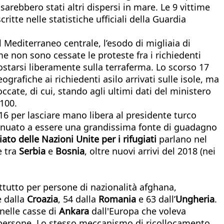
 sarebbero stati altri dispersi in mare. Le 9 vittime
scritte nelle statistiche ufficiali della Guardia
 Mediterraneo centrale, l’esodo di migliaia di
e non sono cessate le proteste fra i richiedenti
spostarsi liberamente sulla terraferma. Lo scorso 17
rafiche ai richiedenti asilo arrivati sulle isole, ma
cate, di cui, stando agli ultimi dati del ministero
.100.
16 per lasciare mano libera al presidente turco
nuato a essere una grandissima fonte di guadagno
to delle Nazioni Unite per i rifugiati
parlano nel
e tra
Serbia
e
Bosnia
, oltre nuovi arrivi del 2018 (nei
tutto per persone di nazionalità afghana,
e dalla
Croazia
, 54 dalla
Romania
e 63 dall’
Ungheria
.
 nelle casse di
Ankara
dall'Europa che voleva
 di persone. Lo stesso meccanismo di ricollocamento