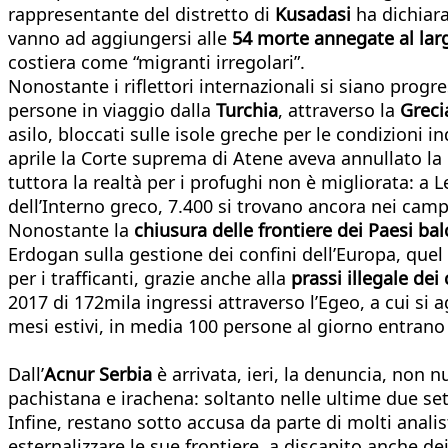
rappresentante del distretto di
Kusadasi
ha dichiara
vanno ad aggiungersi alle
54 morte annegate al larg
costiera come “migranti irregolari”.
Nonostante i riflettori internazionali si siano prog
persone in viaggio dalla
Turchia
, attraverso la
Greci
asilo, bloccati sulle isole greche per le condizioni 
aprile la Corte suprema di Atene aveva annullato la d
tuttora la realtà per i profughi non è migliorata: a
dell’Interno greco, 7.400 si trovano ancora nei campi
Nonostante la
chiusura delle frontiere dei Paesi ba
Erdogan sulla gestione dei confini dell’Europa, que
per i trafficanti, grazie anche alla
prassi illegale dei
2017 di 172mila ingressi attraverso l’Egeo, a cui si
mesi estivi, in media 100 persone al giorno entrano
Dall’
Acnur Serbia
è arrivata, ieri, la denuncia, non nu
pachistana e irachena: soltanto nelle ultime due s
Infine, restano sotto accusa da parte di molti analis
esternalizzare le sue frontiere, a discapito anche de