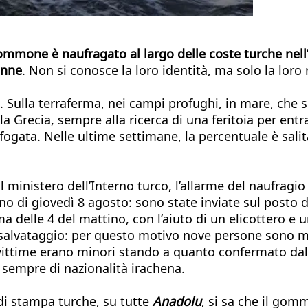
mmone è naufragato al largo delle coste turche nell
onne
. Non si conosce la loro identità, ma solo la loro 
ia. Sulla terraferma, nei campi profughi, in mare, che 
la Grecia, sempre alla ricerca di una feritoia per entr
fogata. Nelle ultime settimane, la percentuale è salit
inistero dell’Interno turco, l’allarme del naufragio
ino di giovedì 8 agosto: sono state inviate sul posto 
ma delle 4 del mattino, con l’aiuto di un elicottero e
i salvataggio: per questo motivo nove persone sono m
e vittime erano minori stando a quanto confermato dal
sempre di nazionalità irachena.
di stampa turche, su tutte
Anadolu
, si sa che il gom