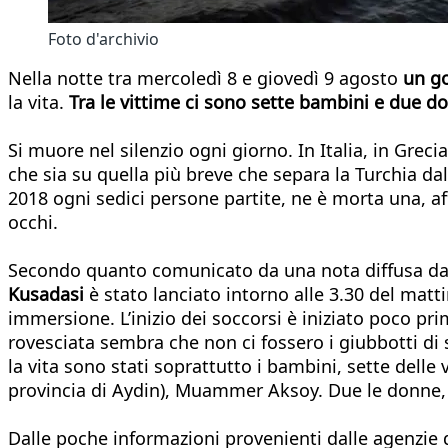
Foto d'archivio
Nella notte tra mercoledì 8 e giovedì 9 agosto
un go
la vita.
Tra le vittime ci sono sette bambini e due d
Si muore nel silenzio ogni giorno. In Italia, in Grec
che sia su quella più breve che separa la Turchia dal
2018 ogni sedici persone partite, ne è morta una, af
occhi.
Secondo quanto comunicato da una nota diffusa dal m
Kusadasi
è stato lanciato intorno alle 3.30 del matt
immersione. L’inizio dei soccorsi è iniziato poco pri
rovesciata sembra che non ci fossero i giubbotti d
la vita sono stati soprattutto i bambini, sette dell
provincia di Aydin), Muammer Aksoy. Due le donne, 
Dalle poche informazioni provenienti dalle agenzie 