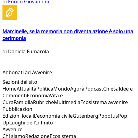
di
Enrico Giovannini
Marcinelle, se la memoria non diventa azione è solo una
cerimonia
di
Daniela Fumarola
Abbonati ad Avvenire
Sezioni del sito
Home
Attualità
Politica
Mondo
Agorà
Podcast
Chiesa
Idee e
Commenti
Economia
Vita e
Cura
Famiglia
Rubriche
Multimedia
Ecosistema avvenire
Pubblicazioni
Edizioni locali
L'economia civile
Gutenberg
Popotus
Pop
Up
Luoghi dell'Infinito
Avvenire
Chi siamo
Redazione
Ecosistema