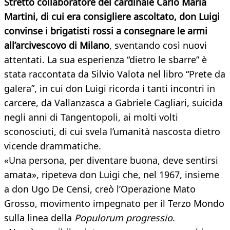
Stretto collaboratore del cardinale Carlo Maria
Martini, di cui era consigliere ascoltato, don Luigi
convinse i brigatisti rossi a consegnare le armi
all’arcivescovo di Milano
, sventando così nuovi
attentati. La sua esperienza “dietro le sbarre” è
stata raccontata da Silvio Valota nel libro “Prete da
galera”, in cui don Luigi ricorda i tanti incontri in
carcere, da Vallanzasca a Gabriele Cagliari, suicida
negli anni di Tangentopoli, ai molti volti
sconosciuti, di cui svela l’umanità nascosta dietro
vicende drammatiche.
«Una persona, per diventare buona, deve sentirsi
amata», ripeteva don Luigi che, nel 1967, insieme
a don Ugo De Censi, creò l’Operazione Mato
Grosso, movimento impegnato per il Terzo Mondo
sulla linea della
Populorum progressio
.