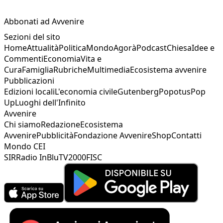
Abbonati ad Avvenire
Sezioni del sito
Home
Attualità
Politica
Mondo
Agorà
Podcast
Chiesa
Idee e
Commenti
Economia
Vita e
Cura
Famiglia
Rubriche
Multimedia
Ecosistema avvenire
Pubblicazioni
Edizioni locali
L'economia civile
Gutenberg
Popotus
Pop
Up
Luoghi dell'Infinito
Avvenire
Chi siamo
Redazione
Ecosistema
Avvenire
Pubblicità
Fondazione Avvenire
Shop
Contatti
Mondo CEI
SIR
Radio InBlu
TV2000
FISC