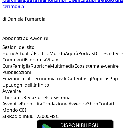
Marcinelle, se la memoria non diventa azione è solo una
cerimonia
di
Daniela Fumarola
Abbonati ad Avvenire
Sezioni del sito
Home
Attualità
Politica
Mondo
Agorà
Podcast
Chiesa
Idee e
Commenti
Economia
Vita e
Cura
Famiglia
Rubriche
Multimedia
Ecosistema avvenire
Pubblicazioni
Edizioni locali
L'economia civile
Gutenberg
Popotus
Pop
Up
Luoghi dell'Infinito
Avvenire
Chi siamo
Redazione
Ecosistema
Avvenire
Pubblicità
Fondazione Avvenire
Shop
Contatti
Mondo CEI
SIR
Radio InBlu
TV2000
FISC