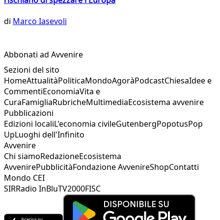
di
Marco Iasevoli
Abbonati ad Avvenire
Sezioni del sito
Home
Attualità
Politica
Mondo
Agorà
Podcast
Chiesa
Idee e
Commenti
Economia
Vita e
Cura
Famiglia
Rubriche
Multimedia
Ecosistema avvenire
Pubblicazioni
Edizioni locali
L'economia civile
Gutenberg
Popotus
Pop
Up
Luoghi dell'Infinito
Avvenire
Chi siamo
Redazione
Ecosistema
Avvenire
Pubblicità
Fondazione Avvenire
Shop
Contatti
Mondo CEI
SIR
Radio InBlu
TV2000
FISC