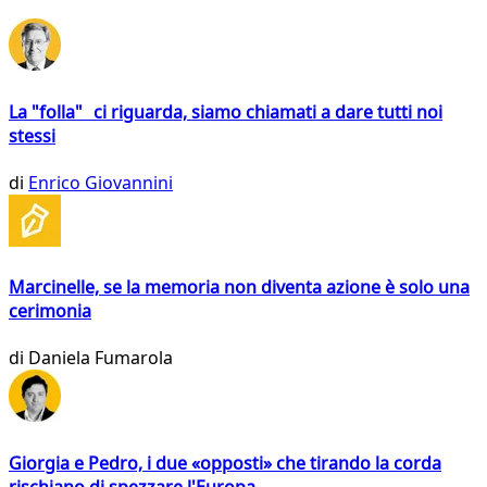
La "folla" ci riguarda, siamo chiamati a dare tutti noi
stessi
di
Enrico Giovannini
Marcinelle, se la memoria non diventa azione è solo una
cerimonia
di
Daniela Fumarola
Giorgia e Pedro, i due «opposti» che tirando la corda
rischiano di spezzare l'Europa