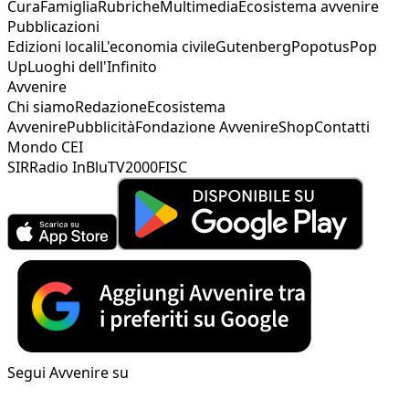
Cura
Famiglia
Rubriche
Multimedia
Ecosistema avvenire
Pubblicazioni
Edizioni locali
L'economia civile
Gutenberg
Popotus
Pop
Up
Luoghi dell'Infinito
Avvenire
Chi siamo
Redazione
Ecosistema
Avvenire
Pubblicità
Fondazione Avvenire
Shop
Contatti
Mondo CEI
SIR
Radio InBlu
TV2000
FISC
Segui Avvenire su