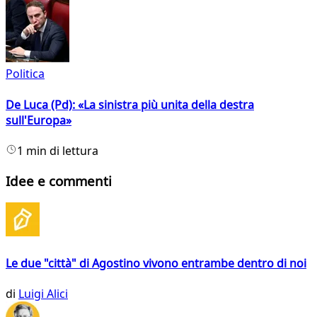
Politica
De Luca (Pd): «La sinistra più unita della destra
sull'Europa»
1 min di lettura
Idee e commenti
Le due "città" di Agostino vivono entrambe dentro di noi
di
Luigi Alici