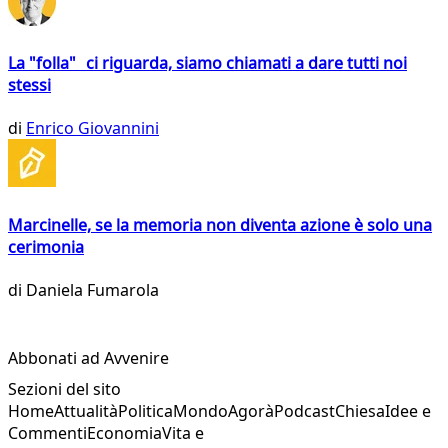
La "folla" ci riguarda, siamo chiamati a dare tutti noi
stessi
di
Enrico Giovannini
Marcinelle, se la memoria non diventa azione è solo una
cerimonia
di
Daniela Fumarola
Abbonati ad Avvenire
Sezioni del sito
Home
Attualità
Politica
Mondo
Agorà
Podcast
Chiesa
Idee e
Commenti
Economia
Vita e