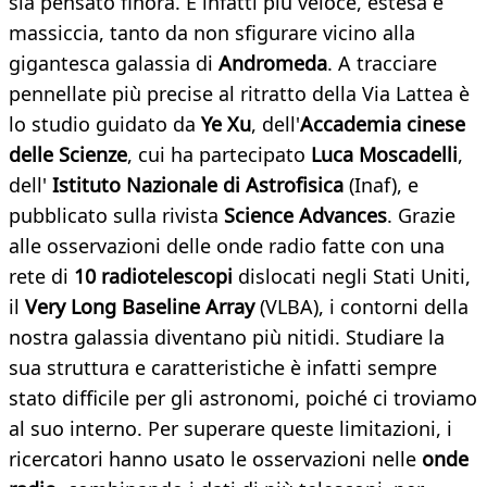
sia pensato finora. È infatti più veloce, estesa e
massiccia, tanto da non sfigurare vicino alla
gigantesca galassia di
Andromeda
. A tracciare
pennellate più precise al ritratto della Via Lattea è
lo studio guidato da
Ye Xu
, dell'
Accademia cinese
delle Scienze
, cui ha partecipato
Luca Moscadelli
,
dell'
Istituto Nazionale di Astrofisica
(Inaf), e
pubblicato sulla rivista
Science Advances
. Grazie
alle osservazioni delle onde radio fatte con una
rete di
10 radiotelescopi
dislocati negli Stati Uniti,
il
Very Long Baseline Array
(VLBA), i contorni della
nostra galassia diventano più nitidi. Studiare la
sua struttura e caratteristiche è infatti sempre
stato difficile per gli astronomi, poiché ci troviamo
al suo interno. Per superare queste limitazioni, i
ricercatori hanno usato le osservazioni nelle
onde