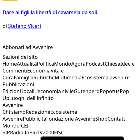
Dare ai figli la libertà di cavarsela da soli
di
Stefano Vicari
Abbonati ad Avvenire
Sezioni del sito
Home
Attualità
Politica
Mondo
Agorà
Podcast
Chiesa
Idee e
Commenti
Economia
Vita e
Cura
Famiglia
Rubriche
Multimedia
Ecosistema avvenire
Pubblicazioni
Edizioni locali
L'economia civile
Gutenberg
Popotus
Pop
Up
Luoghi dell'Infinito
Avvenire
Chi siamo
Redazione
Ecosistema
Avvenire
Pubblicità
Fondazione Avvenire
Shop
Contatti
Mondo CEI
SIR
Radio InBlu
TV2000
FISC