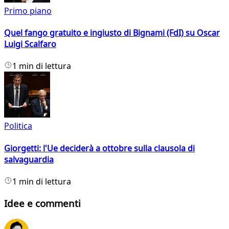
Primo piano
Quel fango gratuito e ingiusto di Bignami (FdI) su Oscar
Luigi Scalfaro
1 min di lettura
Politica
Giorgetti: l'Ue deciderà a ottobre sulla clausola di
salvaguardia
1 min di lettura
Idee e commenti