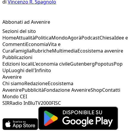
di
Vincenzo R. Spagnolo
Abbonati ad Avvenire
Sezioni del sito
Home
Attualità
Politica
Mondo
Agorà
Podcast
Chiesa
Idee e
Commenti
Economia
Vita e
Cura
Famiglia
Rubriche
Multimedia
Ecosistema avvenire
Pubblicazioni
Edizioni locali
L'economia civile
Gutenberg
Popotus
Pop
Up
Luoghi dell'Infinito
Avvenire
Chi siamo
Redazione
Ecosistema
Avvenire
Pubblicità
Fondazione Avvenire
Shop
Contatti
Mondo CEI
SIR
Radio InBlu
TV2000
FISC