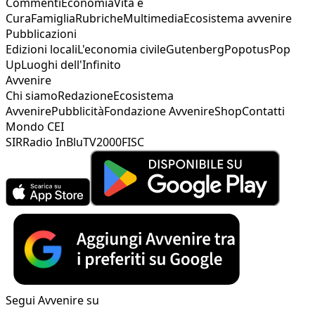
Commenti
Economia
Vita e
Cura
Famiglia
Rubriche
Multimedia
Ecosistema avvenire
Pubblicazioni
Edizioni locali
L'economia civile
Gutenberg
Popotus
Pop
Up
Luoghi dell'Infinito
Avvenire
Chi siamo
Redazione
Ecosistema
Avvenire
Pubblicità
Fondazione Avvenire
Shop
Contatti
Mondo CEI
SIR
Radio InBlu
TV2000
FISC
Segui Avvenire su