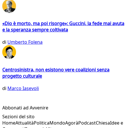
«Dio è morto, ma poi risorge»: Guccini, la fede mai avuta
e la speranza sempre coltivata
di
Umberto Folena
Centrosinistra, non esistono vere coalizioni senza
progetto culturale
di
Marco Iasevoli
Abbonati ad Avvenire
Sezioni del sito
Home
Attualità
Politica
Mondo
Agorà
Podcast
Chiesa
Idee e