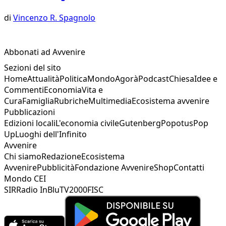
di
Vincenzo R. Spagnolo
Abbonati ad Avvenire
Sezioni del sito
Home
Attualità
Politica
Mondo
Agorà
Podcast
Chiesa
Idee e
Commenti
Economia
Vita e
Cura
Famiglia
Rubriche
Multimedia
Ecosistema avvenire
Pubblicazioni
Edizioni locali
L'economia civile
Gutenberg
Popotus
Pop
Up
Luoghi dell'Infinito
Avvenire
Chi siamo
Redazione
Ecosistema
Avvenire
Pubblicità
Fondazione Avvenire
Shop
Contatti
Mondo CEI
SIR
Radio InBlu
TV2000
FISC