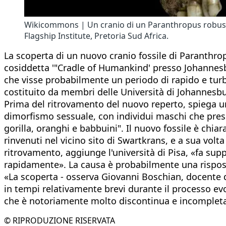
Wikicommons | Un cranio di un Paranthropus robustus
Flagship Institute, Pretoria Sud Africa.
La scoperta di un nuovo cranio fossile di Paranthrop
cosiddetta '"Cradle of Humankind' presso Johannesbur
che visse probabilmente un periodo di rapido e tur
costituito da membri delle Università di Johannesb
Prima del ritrovamento del nuovo reperto, spiega un
dimorfismo sessuale, con individui maschi che pres
gorilla, oranghi e babbuini". Il nuovo fossile è ch
rinvenuti nel vicino sito di Swartkrans, e a sua vol
ritrovamento, aggiunge l'università di Pisa, «fa su
rapidamente». La causa è probabilmente una rispost
«La scoperta - osserva Giovanni Boschian, docente d
in tempi relativamente brevi durante il processo ev
che è notoriamente molto discontinua e incompleta,
© RIPRODUZIONE RISERVATA