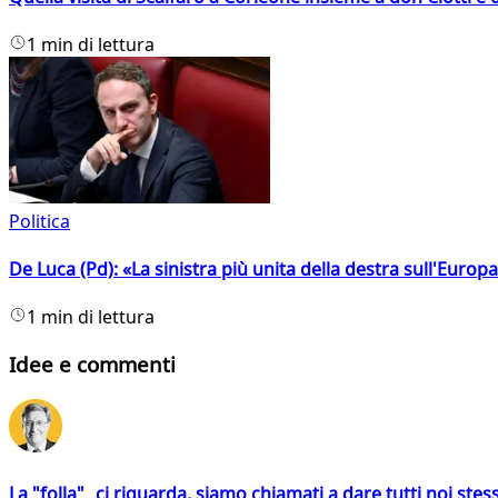
1 min di lettura
Politica
De Luca (Pd): «La sinistra più unita della destra sull'Europ
1 min di lettura
Idee e commenti
La "folla" ci riguarda, siamo chiamati a dare tutti noi stess