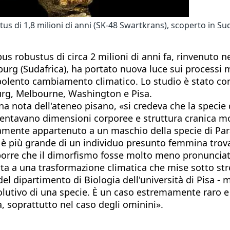
 di 1,8 milioni di anni (SK-48 Swartkrans), scoperto in Su
us robustus di circa 2 milioni di anni fa, rinvenuto n
g (Sudafrica), ha portato nuova luce sui processi mic
bolento cambiamento climatico. Lo studio è stato con
urg, Melbourne, Washington e Pisa.
a nota dell'ateneo pisano, «si credeva che la specie 
entavano dimensioni corporee e struttura cranica mo
iaramente appartenuto a un maschio della specie di P
ta è più grande di un individuo presunto femmina trov
pporre che il dimorfismo fosse molto meno pronunciat
a a una trasformazione climatica che mise sotto stre
el dipartimento di Biologia dell'università di Pisa 
olutivo di una specie. È un caso estremamente raro e 
 soprattutto nel caso degli ominini».