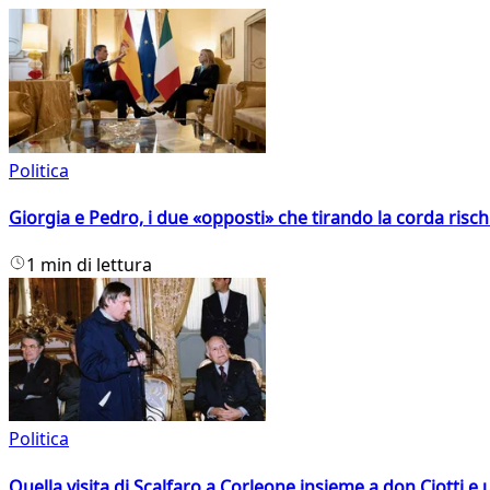
Politica
Giorgia e Pedro, i due «opposti» che tirando la corda risc
1 min di lettura
Politica
Quella visita di Scalfaro a Corleone insieme a don Ciotti e u