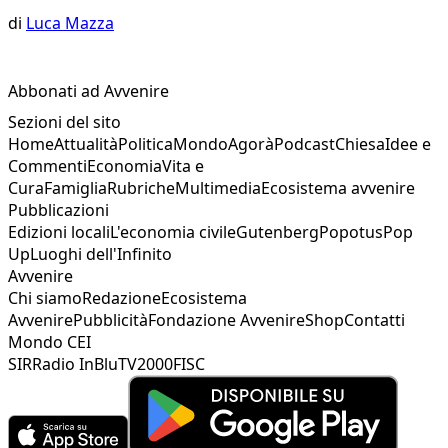
di
Luca Mazza
Abbonati ad Avvenire
Sezioni del sito
Home
Attualità
Politica
Mondo
Agorà
Podcast
Chiesa
Idee e
Commenti
Economia
Vita e
Cura
Famiglia
Rubriche
Multimedia
Ecosistema avvenire
Pubblicazioni
Edizioni locali
L'economia civile
Gutenberg
Popotus
Pop
Up
Luoghi dell'Infinito
Avvenire
Chi siamo
Redazione
Ecosistema
Avvenire
Pubblicità
Fondazione Avvenire
Shop
Contatti
Mondo CEI
SIR
Radio InBlu
TV2000
FISC