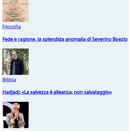
Filosofia
Fede e ragione, la splendida anomalia di Severino Boezio
Bibbia
Hadjadj: «La salvezza è alleanza, non salvataggio»