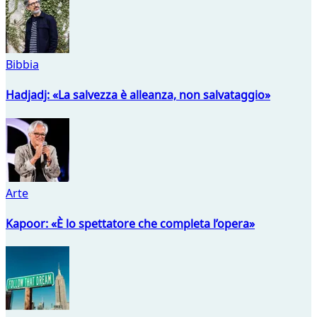
Bibbia
Hadjadj: «La salvezza è alleanza, non salvataggio»
Arte
Kapoor: «È lo spettatore che completa l’opera»