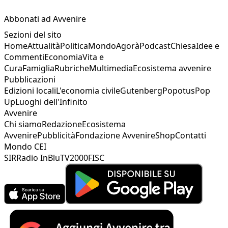
Abbonati ad Avvenire
Sezioni del sito
Home
Attualità
Politica
Mondo
Agorà
Podcast
Chiesa
Idee e
Commenti
Economia
Vita e
Cura
Famiglia
Rubriche
Multimedia
Ecosistema avvenire
Pubblicazioni
Edizioni locali
L'economia civile
Gutenberg
Popotus
Pop
Up
Luoghi dell'Infinito
Avvenire
Chi siamo
Redazione
Ecosistema
Avvenire
Pubblicità
Fondazione Avvenire
Shop
Contatti
Mondo CEI
SIR
Radio InBlu
TV2000
FISC