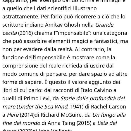
sappiamo, per esempio dando forma e immagine
a quello che i dati scientifici illustrano
astrattamente. Per farlo può ricorrere a ciò che lo
scrittore indiano Amitav Ghosh nella
Grande
cecità
(2016) chiama l’”impensabile”: una categoria
che può assorbire elementi magici e fantastici, ma
non per evadere dalla realtà. Al contrario, la
funzione dell’impensabile è mostrare come la
comprensione del reale richieda di uscire dal
modo comune di pensare, per dare spazio ad altre
forme di sapere. È questo il valore aggiunto dei
libri di cui parlo: dai racconti di Italo Calvino a
quelli di Primo Levi, da
Storie dalle profondità del
mare
(
Under the Sea Wind
, 1941) di Rachel Carson
a
Here
(2014)
di Richard McGuire, da
Un fungo alla
fine del mondo
di Anna Tsing (2015) a
L’età del