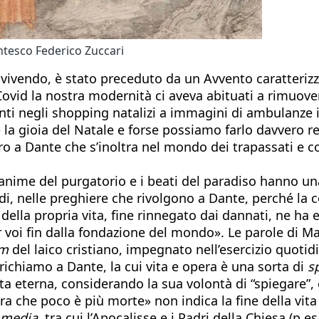
entesco Federico Zuccari
 vivendo, è stato preceduto da un Avvento caratterizza
Covid la nostra modernità ci aveva abituati a rimuove
anti negli shopping natalizi a immagini di ambulanze in
 la gioia del Natale e forse possiamo farlo davvero 
aro a Dante che s’inoltra nel mondo dei trapassati e c
nime del purgatorio e i beati del paradiso hanno una v
cordi, nelle preghiere che rivolgono a Dante, perché l
della propria vita, fine rinnegato dai dannati, ne ha es
er voi fin dalla fondazione del mondo». Le parole di
um
del laico cristiano, impegnato nell’esercizio quotidi
 richiamo a Dante, la cui vita e opera è una sorta di
s
vita eterna, considerando la sua volontà di “spiegare”,
mara che poco è più morte» non indica la fine della vit
media,
tra cui l’Apocalisse e i Padri della Chiesa (p.e