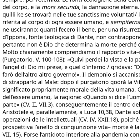
del corpo, e la
mors secunda,
la dannazione eterna.
quilli ke se trovarà nelle tue sanctissime voluntati
riferita al corpo di ogni essere umano, e
sempitern
ne usciranno: quanti fecero il bene, per una risurrez
d’Ippona, fonte teologica di Dante, non contrappon
pertanto non è Dio che determina la morte perché que
Molto chiaramente comprendiamo il rapporto vita–m
(Purgatorio, V, 100-108): «Quivi perdei la vista e la pa
l’angel di Dio mi prese, e quel d’inferno / gridava: “O
farò dell’altro altro governo!». Il demonio si accani
di strapparlo al Male: dopo il purgatorio godrà la 
significato propriamente morale della vita umana.
dell’essere umano, la ragione: «Quando si dice l’uom
parte» (CV, II, VII,3), conseguentemente il centro del
Aristotele e, parallelamente, a Luca 10,38, Dante sot
operazioni de le intellettuali (CV, IV, XXII,18), poich
prospettiva l’anello di congiunzione vita– morte è l
VII, 15). Forse l’antidoto interiore alla pandemia con