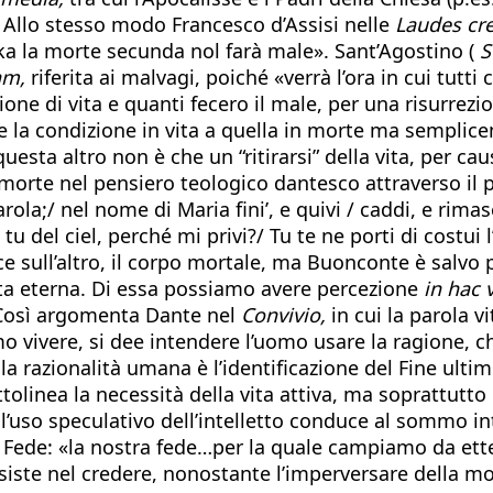
 Allo stesso modo Francesco d’Assisi nelle
Laudes cr
/ ka la morte secunda nol farà male». Sant’Agostino (
S
am,
riferita ai malvagi, poiché «verrà l’ora in cui tutt
ione di vita e quanti fecero il male, per una risurrezi
e la condizione in vita a quella in morte ma semplic
sta altro non è che un “ritirarsi” della vita, per cau
orte nel pensiero teologico dantesco attraverso il 
rola;/ nel nome di Maria fini’, e quivi / caddi, e rimase l
 tu del ciel, perché mi privi?/ Tu te ne porti di costui 
sce sull’altro, il corpo mortale, ma Buonconte è salvo
Vita eterna. Di essa possiamo avere percezione
in hac v
 Così argomenta Dante nel
Convivio,
in cui la parola vi
o vivere, si dee intendere l’uomo usare la ragione, ch
la razionalità umana è l’identificazione del Fine ultim
tolinea la necessità della vita attiva, ma soprattutto
é l’uso speculativo dell’intelletto conduce al sommo int
a Fede: «la nostra fede…per la quale campiamo da ette
siste nel credere, nonostante l’imperversare della mort