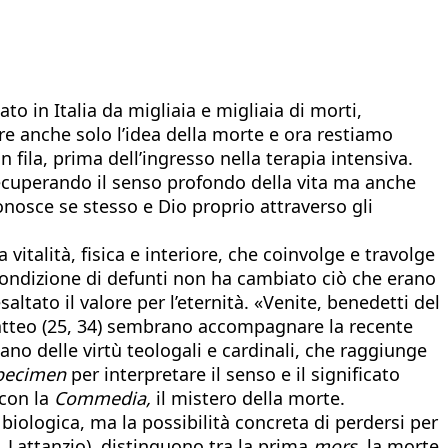
to in Italia da migliaia e migliaia di morti,
re anche solo l’idea della morte e ora restiamo
 fila, prima dell’ingresso nella terapia intensiva.
recuperando il senso profondo della vita ma anche
onosce se stesso e Dio proprio attraverso gli
italità, fisica e interiore, che coinvolge e travolge
a condizione di defunti non ha cambiato ciò che erano
altato il valore per l’eternità. «Venite, benedetti del
 Matteo (25, 34) sembrano accompagnare la recente
ano delle virtù teologali e cardinali, che raggiunge
pecimen
per interpretare il senso e il significato
 con la
Commedia,
il mistero della morte.
a biologica, ma la possibilità concreta di perdersi per
s. Lattanzio), distinguono tra la prima
mors,
la morte