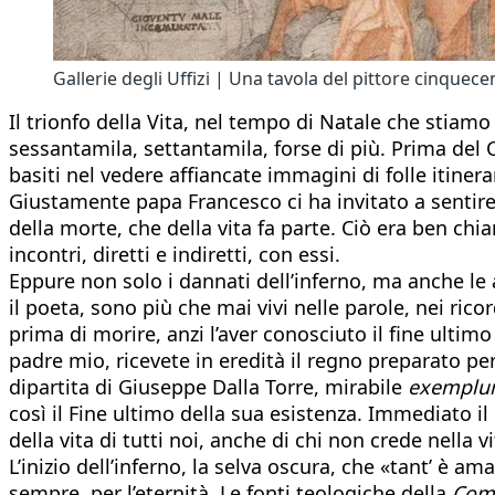
Gallerie degli Uffizi | Una tavola del pittore cinquec
Il trionfo della Vita, nel tempo di Natale che stiamo
sessantamila, settantamila, forse di più. Prima del 
basiti nel vedere affiancate immagini di folle itiner
Giustamente papa Francesco ci ha invitato a sentire
della morte, che della vita fa parte. Ciò era ben chi
incontri, diretti e indiretti, con essi.
Eppure non solo i dannati dell’inferno, ma anche le a
il poeta, sono più che mai vivi nelle parole, nei ri
prima di morire, anzi l’aver conosciuto il fine ultimo 
padre mio, ricevete in eredità il regno preparato p
dipartita di Giuseppe Dalla Torre, mirabile
exempl
così il Fine ultimo della sua esistenza. Immediato il
della vita di tutti noi, anche di chi non crede nella 
L’inizio dell’inferno, la selva oscura, che «tant’ è a
sempre, per l’eternità. Le fonti teologiche della
Com