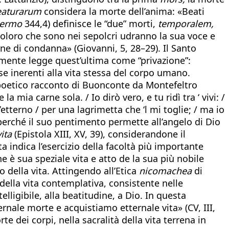
eaturarum
considera la morte dell’anima: «Beati
ermo
344,4) definisce le “due” morti,
temporalem,
i coloro che sono nei sepolcri udranno la sua voce e
one di condanna» (Giovanni, 5, 28–29). Il Santo
emente legge quest’ultima come “privazione”:
se inerenti alla vita stessa del corpo umano.
poetico racconto di Buonconte da Montefeltro
a mia carne sola. / Io dirò vero, e tu ridì tra ‘ vivi: /
l’etterno / per una lagrimetta che ‘l mi toglie; / ma io
 perché il suo pentimento permette all’angelo di Dio
ita
(Epistola XIII, XV, 39), considerandone il
ta indica l’esercizio della facoltà più importante
e è sua speziale vita e atto de la sua più nobile
o della vita. Attingendo all’Etica
nicomachea
di
 della vita contemplativa, consistente nelle
elligibile, alla beatitudine, a Dio. In questa
rnale morte e acquistiamo etternale vita» (CV, III,
e dei corpi, nella sacralità della vita terrena in