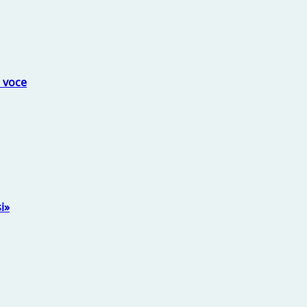
a voce
i»