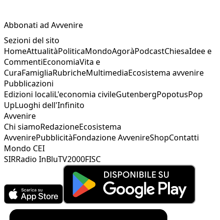
Abbonati ad Avvenire
Sezioni del sito
Home
Attualità
Politica
Mondo
Agorà
Podcast
Chiesa
Idee e
Commenti
Economia
Vita e
Cura
Famiglia
Rubriche
Multimedia
Ecosistema avvenire
Pubblicazioni
Edizioni locali
L'economia civile
Gutenberg
Popotus
Pop
Up
Luoghi dell'Infinito
Avvenire
Chi siamo
Redazione
Ecosistema
Avvenire
Pubblicità
Fondazione Avvenire
Shop
Contatti
Mondo CEI
SIR
Radio InBlu
TV2000
FISC