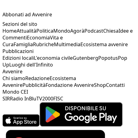
Abbonati ad Avvenire
Sezioni del sito
Home
Attualità
Politica
Mondo
Agorà
Podcast
Chiesa
Idee e
Commenti
Economia
Vita e
Cura
Famiglia
Rubriche
Multimedia
Ecosistema avvenire
Pubblicazioni
Edizioni locali
L'economia civile
Gutenberg
Popotus
Pop
Up
Luoghi dell'Infinito
Avvenire
Chi siamo
Redazione
Ecosistema
Avvenire
Pubblicità
Fondazione Avvenire
Shop
Contatti
Mondo CEI
SIR
Radio InBlu
TV2000
FISC