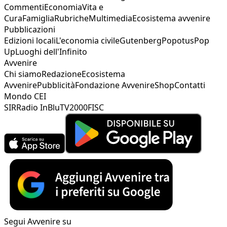
Commenti
Economia
Vita e
Cura
Famiglia
Rubriche
Multimedia
Ecosistema avvenire
Pubblicazioni
Edizioni locali
L'economia civile
Gutenberg
Popotus
Pop
Up
Luoghi dell'Infinito
Avvenire
Chi siamo
Redazione
Ecosistema
Avvenire
Pubblicità
Fondazione Avvenire
Shop
Contatti
Mondo CEI
SIR
Radio InBlu
TV2000
FISC
Segui Avvenire su