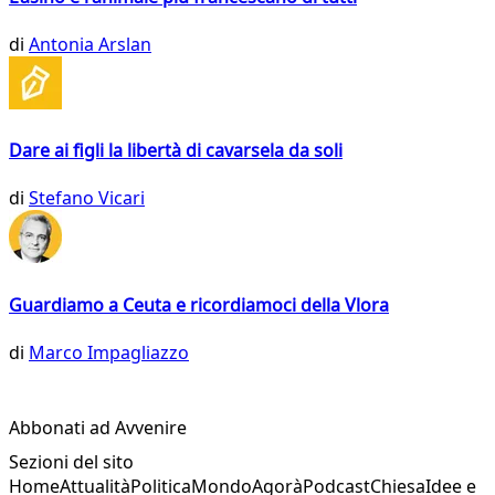
di
Antonia Arslan
Dare ai figli la libertà di cavarsela da soli
di
Stefano Vicari
Guardiamo a Ceuta e ricordiamoci della Vlora
di
Marco Impagliazzo
Abbonati ad Avvenire
Sezioni del sito
Home
Attualità
Politica
Mondo
Agorà
Podcast
Chiesa
Idee e