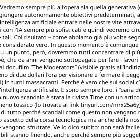
ale. Vedremo sempre più all’opera sia quella generativ
aggiungere autonomamente obiettivi predeterminati,
telligenza artificiale entrare nelle nostre vite attrav
ti con l’IA sempre più sofisticati e quindi vedremo ci
 tali. Col risultato – come abbiamo già più volte seg
iene considerato vero. In questo momento è comunque 
. Su un punto, però, dovremmo tutti concentrare di più 
ioè, che da anni vengono sottopagate per fare i lavori
 docufilm “The Moderators” (visibile gratis all’indiri
no di due dollari l’ora per visionare e fermare il pegg
uni) in turni massacranti. Perché è vero che sui social
ntelligenza artificiale. E sono sempre loro, i “paria d
 nuovo scandalo è stata la rivista Time con un articol
meno tossico (lo trovate al link tinyurl.com/mrx25a6y
i tutto perché scandali come questo non vengano mes
o aspetto della corsa tecnologica ma anche della nost
vengono sfruttate. Ve lo dico subito: non sarà facile. 
ibili stanno finendo, anche perché sempre più soggetti