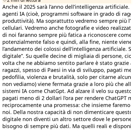
Anche il 2025 sarà l’anno dell’intelligenza artifici
agenti IA (cioè, programmi software in grado di r
produttività). Ma soprattutto vedremo sempre più l’in
cellulari. Vedremo anche fotografie e video realizza
di noi faranno sempre più fatica a riconoscere come
potenzialmente falso e quindi, alla fine, niente v
l’andamento dei colossi dell’intelligenza artificiale
digitale”. Su quelle decine di migliaia di persone, c
volta che ne abbiamo sentito parlare è stato grazie al
ragazzi, spesso di Paesi in via di sviluppo, pagati me
pedofilia, violenza e brutalità, solo per citarne alc
non vediamo) viene fermata grazie a loro più che all’i
sistemi IA come ChatGpt. Ad alzare il velo su questo
pagati meno di 2 dollari l’ora per rendere ChatGPT 
reciprocamente una promessa: che insieme faremo d
noi. Della nostra capacità di non dimenticare quest
digitale non diventi un altro settore dove le persone 
bisogno di sempre più dati. Ma quelli reali e dispon