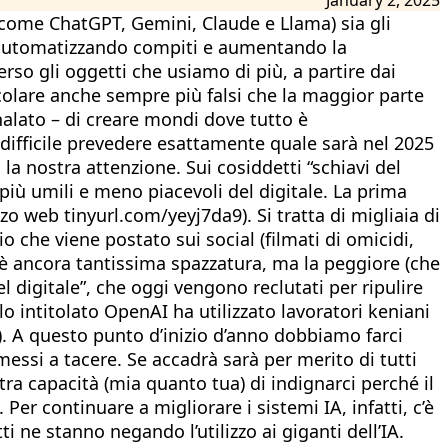
a (come ChatGPT, Gemini, Claude e Llama) sia gli
 automatizzando compiti e aumentando la
erso gli oggetti che usiamo di più, a partire dai
rcolare anche sempre più falsi che la maggior parte
nalato – di creare mondi dove tutto è
difficile prevedere esattamente quale sarà nel 2025
la nostra attenzione. Sui cosiddetti “schiavi del
 più umili e meno piacevoli del digitale. La prima
zzo web tinyurl.com/yeyj7da9). Si tratta di migliaia di
io che viene postato sui social (filmati di omicidi,
 c’è ancora tantissima spazzatura, ma la peggiore (che
el digitale”, che oggi vengono reclutati per ripulire
o intitolato OpenAI ha utilizzato lavoratori keniani
). A questo punto d’inizio d’anno dobbiamo farci
si a tacere. Se accadrà sarà per merito di tutti
ra capacità (mia quanto tua) di indignarci perché il
Per continuare a migliorare i sistemi IA, infatti, c’è
 ne stanno negando l’utilizzo ai giganti dell’IA.