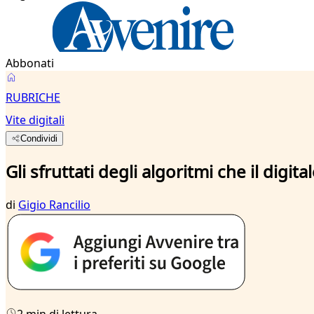
Abbonati
RUBRICHE
Vite digitali
Condividi
Gli sfruttati degli algoritmi che il digi
di
Gigio Rancilio
2 min di lettura