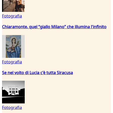
Fotografia
Chiaramonte, quel “giallo Milano” che illumina l'infinito
Fotografia
Se nel volto di Lucia c'è tutta Siracusa
Fotografia