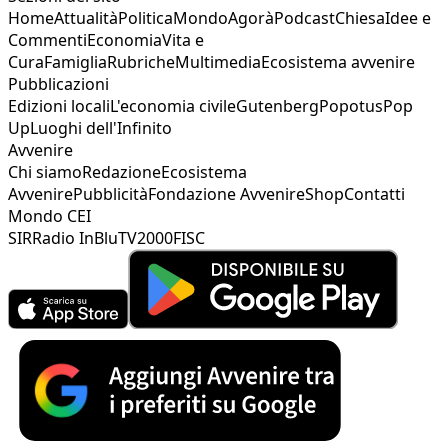
Home
Attualità
Politica
Mondo
Agorà
Podcast
Chiesa
Idee e
Commenti
Economia
Vita e
Cura
Famiglia
Rubriche
Multimedia
Ecosistema avvenire
Pubblicazioni
Edizioni locali
L'economia civile
Gutenberg
Popotus
Pop
Up
Luoghi dell'Infinito
Avvenire
Chi siamo
Redazione
Ecosistema
Avvenire
Pubblicità
Fondazione Avvenire
Shop
Contatti
Mondo CEI
SIR
Radio InBlu
TV2000
FISC