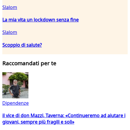
Slalom
La mia vita un lockdown senza fine
Slalom
Scoppio di salute?
Raccomandati per te
Dipendenze
il vice di don Mazzi, Taverna: «Continueremo ad aiutare i
giovani, sempre più fragili e soli»