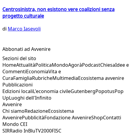
Centrosinistra, non esistono vere coalizioni senza
progetto culturale
di
Marco Iasevoli
Abbonati ad Avvenire
Sezioni del sito
Home
Attualità
Politica
Mondo
Agorà
Podcast
Chiesa
Idee e
Commenti
Economia
Vita e
Cura
Famiglia
Rubriche
Multimedia
Ecosistema avvenire
Pubblicazioni
Edizioni locali
L'economia civile
Gutenberg
Popotus
Pop
Up
Luoghi dell'Infinito
Avvenire
Chi siamo
Redazione
Ecosistema
Avvenire
Pubblicità
Fondazione Avvenire
Shop
Contatti
Mondo CEI
SIR
Radio InBlu
TV2000
FISC