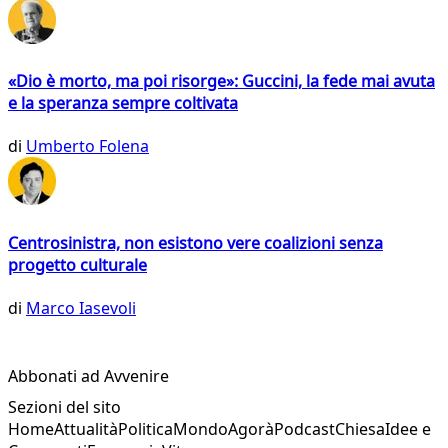
«Dio è morto, ma poi risorge»: Guccini, la fede mai avuta
e la speranza sempre coltivata
di
Umberto Folena
Centrosinistra, non esistono vere coalizioni senza
progetto culturale
di
Marco Iasevoli
Abbonati ad Avvenire
Sezioni del sito
Home
Attualità
Politica
Mondo
Agorà
Podcast
Chiesa
Idee e