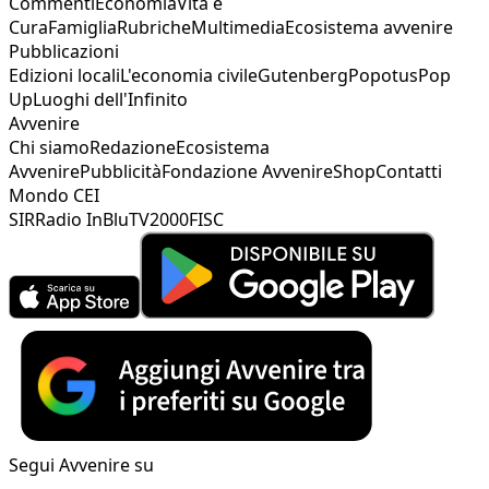
Commenti
Economia
Vita e
Cura
Famiglia
Rubriche
Multimedia
Ecosistema avvenire
Pubblicazioni
Edizioni locali
L'economia civile
Gutenberg
Popotus
Pop
Up
Luoghi dell'Infinito
Avvenire
Chi siamo
Redazione
Ecosistema
Avvenire
Pubblicità
Fondazione Avvenire
Shop
Contatti
Mondo CEI
SIR
Radio InBlu
TV2000
FISC
Segui Avvenire su