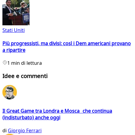
Stati Uniti
Più progressisti, ma divisi: così i Dem americani provano
a ripartire
1 min di lettura
Idee e commenti
Il Great Game tra Londra e Mosca che continua
(indisturbato) anche oggi
di
Giorgio Ferrari