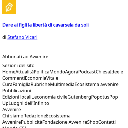
Dare ai figli la libertà di cavarsela da soli
di
Stefano Vicari
Abbonati ad Avvenire
Sezioni del sito
Home
Attualità
Politica
Mondo
Agorà
Podcast
Chiesa
Idee e
Commenti
Economia
Vita e
Cura
Famiglia
Rubriche
Multimedia
Ecosistema avvenire
Pubblicazioni
Edizioni locali
L'economia civile
Gutenberg
Popotus
Pop
Up
Luoghi dell'Infinito
Avvenire
Chi siamo
Redazione
Ecosistema
Avvenire
Pubblicità
Fondazione Avvenire
Shop
Contatti