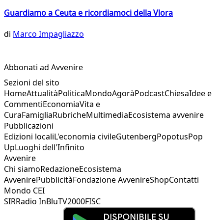
Guardiamo a Ceuta e ricordiamoci della Vlora
di
Marco Impagliazzo
Abbonati ad Avvenire
Sezioni del sito
Home
Attualità
Politica
Mondo
Agorà
Podcast
Chiesa
Idee e
Commenti
Economia
Vita e
Cura
Famiglia
Rubriche
Multimedia
Ecosistema avvenire
Pubblicazioni
Edizioni locali
L'economia civile
Gutenberg
Popotus
Pop
Up
Luoghi dell'Infinito
Avvenire
Chi siamo
Redazione
Ecosistema
Avvenire
Pubblicità
Fondazione Avvenire
Shop
Contatti
Mondo CEI
SIR
Radio InBlu
TV2000
FISC