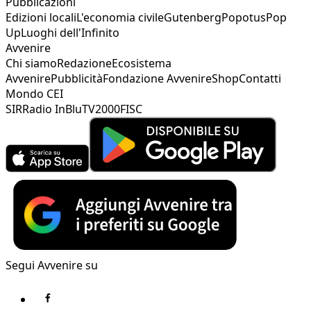
Pubblicazioni
Edizioni locali
L'economia civile
Gutenberg
Popotus
Pop
Up
Luoghi dell'Infinito
Avvenire
Chi siamo
Redazione
Ecosistema
Avvenire
Pubblicità
Fondazione Avvenire
Shop
Contatti
Mondo CEI
SIR
Radio InBlu
TV2000
FISC
Segui Avvenire su