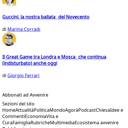
Guccini, la nostra ballata del Novecento
di
Marina Corradi
Il Great Game tra Londra e Mosca che continua
(indisturbato) anche oggi
di
Giorgio Ferrari
Abbonati ad Avvenire
Sezioni del sito
Home
Attualità
Politica
Mondo
Agorà
Podcast
Chiesa
Idee e
Commenti
Economia
Vita e
Cura
Famiglia
Rubriche
Multimedia
Ecosistema avvenire