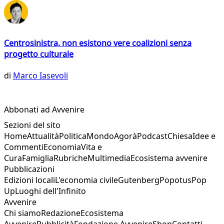
Centrosinistra, non esistono vere coalizioni senza
progetto culturale
di
Marco Iasevoli
Abbonati ad Avvenire
Sezioni del sito
Home
Attualità
Politica
Mondo
Agorà
Podcast
Chiesa
Idee e
Commenti
Economia
Vita e
Cura
Famiglia
Rubriche
Multimedia
Ecosistema avvenire
Pubblicazioni
Edizioni locali
L'economia civile
Gutenberg
Popotus
Pop
Up
Luoghi dell'Infinito
Avvenire
Chi siamo
Redazione
Ecosistema
Avvenire
Pubblicità
Fondazione Avvenire
Shop
Contatti