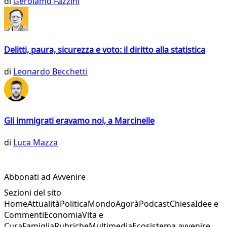
di
Gerolamo Fazzini
Delitti, paura, sicurezza e voto: il diritto alla statistica
di
Leonardo Becchetti
Gli immigrati eravamo noi, a Marcinelle
di
Luca Mazza
Abbonati ad Avvenire
Sezioni del sito
Home
Attualità
Politica
Mondo
Agorà
Podcast
Chiesa
Idee e
Commenti
Economia
Vita e
Cura
Famiglia
Rubriche
Multimedia
Ecosistema avvenire