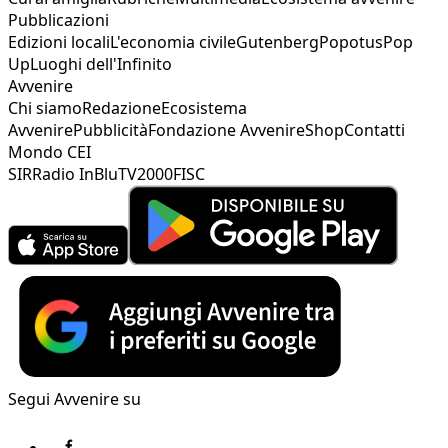
Pubblicazioni
Edizioni locali
L'economia civile
Gutenberg
Popotus
Pop
Up
Luoghi dell'Infinito
Avvenire
Chi siamo
Redazione
Ecosistema
Avvenire
Pubblicità
Fondazione Avvenire
Shop
Contatti
Mondo CEI
SIR
Radio InBlu
TV2000
FISC
Segui Avvenire su