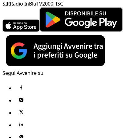
SIR
Radio InBlu
TV2000
FISC
Segui Avvenire su