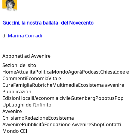
Guccini, la nostra ballata del Novecento
di
Marina Corradi
Abbonati ad Avvenire
Sezioni del sito
Home
Attualità
Politica
Mondo
Agorà
Podcast
Chiesa
Idee e
Commenti
Economia
Vita e
Cura
Famiglia
Rubriche
Multimedia
Ecosistema avvenire
Pubblicazioni
Edizioni locali
L'economia civile
Gutenberg
Popotus
Pop
Up
Luoghi dell'Infinito
Avvenire
Chi siamo
Redazione
Ecosistema
Avvenire
Pubblicità
Fondazione Avvenire
Shop
Contatti
Mondo CEI