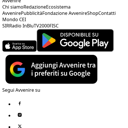
Avvenire
Chi siamo
Redazione
Ecosistema
Avvenire
Pubblicità
Fondazione Avvenire
Shop
Contatti
Mondo CEI
SIR
Radio InBlu
TV2000
FISC
Segui Avvenire su