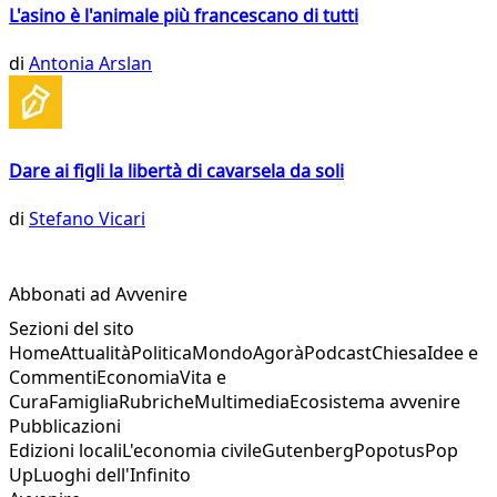
L'asino è l'animale più francescano di tutti
di
Antonia Arslan
Dare ai figli la libertà di cavarsela da soli
di
Stefano Vicari
Abbonati ad Avvenire
Sezioni del sito
Home
Attualità
Politica
Mondo
Agorà
Podcast
Chiesa
Idee e
Commenti
Economia
Vita e
Cura
Famiglia
Rubriche
Multimedia
Ecosistema avvenire
Pubblicazioni
Edizioni locali
L'economia civile
Gutenberg
Popotus
Pop
Up
Luoghi dell'Infinito