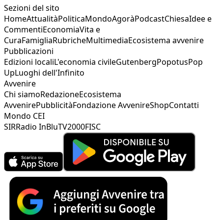
Sezioni del sito
Home
Attualità
Politica
Mondo
Agorà
Podcast
Chiesa
Idee e
Commenti
Economia
Vita e
Cura
Famiglia
Rubriche
Multimedia
Ecosistema avvenire
Pubblicazioni
Edizioni locali
L'economia civile
Gutenberg
Popotus
Pop
Up
Luoghi dell'Infinito
Avvenire
Chi siamo
Redazione
Ecosistema
Avvenire
Pubblicità
Fondazione Avvenire
Shop
Contatti
Mondo CEI
SIR
Radio InBlu
TV2000
FISC