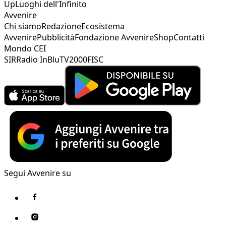
Up
Luoghi dell'Infinito
Avvenire
Chi siamo
Redazione
Ecosistema
Avvenire
Pubblicità
Fondazione Avvenire
Shop
Contatti
Mondo CEI
SIR
Radio InBlu
TV2000
FISC
Segui Avvenire su