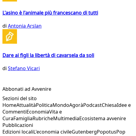
L'asino è l'animale più francescano di tutti
di
Antonia Arslan
Dare ai figli la libertà di cavarsela da soli
di
Stefano Vicari
Abbonati ad Avvenire
Sezioni del sito
Home
Attualità
Politica
Mondo
Agorà
Podcast
Chiesa
Idee e
Commenti
Economia
Vita e
Cura
Famiglia
Rubriche
Multimedia
Ecosistema avvenire
Pubblicazioni
Edizioni locali
L'economia civile
Gutenberg
Popotus
Pop