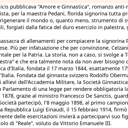
is pubblicava "Amore e Ginnastica", romanzo anti-re
ista, per la maestra Pedani, florida signorina tutta pre
 rigenerare il mondo o, quanto meno, strumento di svi
ili, forgiati dalla fatica del duro esercizio in palestr
 massacra di allenamenti per compiacere la signorina P
e. Più per infatuazione che per convinzione, Celzani
ale per la Patria. La storia, non a caso, si svolge a T
ra" e che era talmente nota da non aver bisogno di ul
tica d'Italia, fondata il 17 marzo 1844, esattamente 1
d'Italia. Fondata dal ginnasta svizzero Rodolfo Ober
 allievi dell'Accademia Militare, la Società Ginnastica
in Parlamento di una legge per rendere obbligatoria la 
el 1878, grazie al ministro Francesco De Sanctis, guard
La Società partecipò, l'8 maggio 1898, al primo campion
la Repubblica Luigi Einaudi, il 15 febbraio 1914, firm
e delle esercitazioni invierà a parteciparvi suo figlio
tolo di "Reale", voluto da Vittorio Emanuele III.