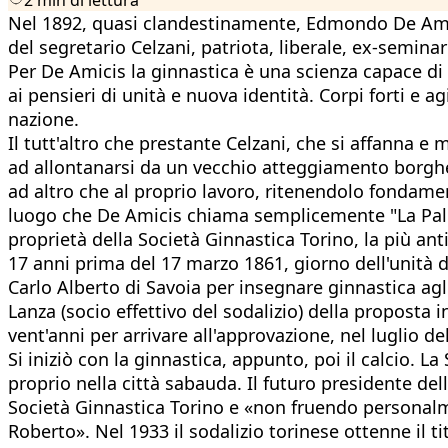
Nel 1892, quasi clandestinamente, Edmondo De Amic
del segretario Celzani, patriota, liberale, ex-seminar
Per De Amicis la ginnastica è una scienza capace di
ai pensieri di unità e nuova identità. Corpi forti e ag
nazione.
Il tutt'altro che prestante Celzani, che si affanna e
ad allontanarsi da un vecchio atteggiamento borghes
ad altro che al proprio lavoro, ritenendolo fondament
luogo che De Amicis chiama semplicemente "La Palest
proprietà della Società Ginnastica Torino, la più an
17 anni prima del 17 marzo 1861, giorno dell'unità 
Carlo Alberto di Savoia per insegnare ginnastica agli
Lanza (socio effettivo del sodalizio) della proposta 
vent'anni per arrivare all'approvazione, nel luglio d
Si iniziò con la ginnastica, appunto, poi il calcio. 
proprio nella città sabauda. Il futuro presidente del
Società Ginnastica Torino e «non fruendo personalment
Roberto». Nel 1933 il sodalizio torinese ottenne il ti