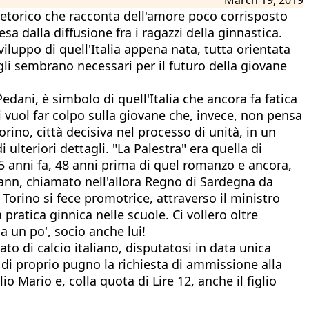
torico che racconta dell'amore poco corrisposto
sa dalla diffusione fra i ragazzi della ginnastica.
luppo di quell'Italia appena nata, tutta orientata
a, gli sembrano necessari per il futuro della giovane
edani, è simbolo di quell'Italia che ancora fa fatica
 vuol far colpo sulla giovane che, invece, non pensa
orino, città decisiva nel processo di unità, in un
teriori dettagli. "La Palestra" era quella di
75 anni fa, 48 anni prima di quel romanzo e ancora,
mann, chiamato nell'allora Regno di Sardegna da
 Torino si fece promotrice, attraverso il ministro
pratica ginnica nelle scuole. Ci vollero oltre
a un po', socio anche lui!
ato di calcio italiano, disputatosi in data unica
ò di proprio pugno la richiesta di ammissione alla
 Mario e, colla quota di Lire 12, anche il figlio