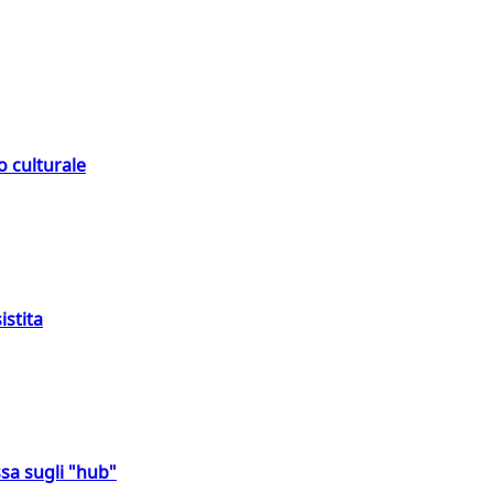
o culturale
istita
sa sugli "hub"