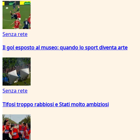
Senza rete
Il gol esposto al museo: quando lo sport diventa arte
Senza rete
Tifosi troppo rabbiosi e Stati molto ambiziosi