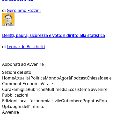
di
Gerolamo Fazzini
Delitti, paura, sicurezza e voto: il diritto alla statistica
di
Leonardo Becchetti
Abbonati ad Avvenire
Sezioni del sito
Home
Attualità
Politica
Mondo
Agorà
Podcast
Chiesa
Idee e
Commenti
Economia
Vita e
Cura
Famiglia
Rubriche
Multimedia
Ecosistema avvenire
Pubblicazioni
Edizioni locali
L'economia civile
Gutenberg
Popotus
Pop
Up
Luoghi dell'Infinito
Avvenire