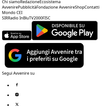
Chi siamo
Redazione
Ecosistema
Avvenire
Pubblicità
Fondazione Avvenire
Shop
Contatti
Mondo CEI
SIR
Radio InBlu
TV2000
FISC
Segui Avvenire su