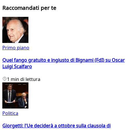
Raccomandati per te
Primo piano
Quel fango gratuito e ingiusto di Bignami (FdI) su Oscar
Luigi Scalfaro
1 min di lettura
Politica
Giorgetti: l'Ue deciderà a ottobre sulla clausola di