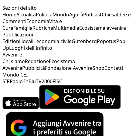
Sezioni del sito
Home
Attualità
Politica
Mondo
Agorà
Podcast
Chiesa
Idee e
Commenti
Economia
Vita e
Cura
Famiglia
Rubriche
Multimedia
Ecosistema avvenire
Pubblicazioni
Edizioni locali
L'economia civile
Gutenberg
Popotus
Pop
Up
Luoghi dell'Infinito
Avvenire
Chi siamo
Redazione
Ecosistema
Avvenire
Pubblicità
Fondazione Avvenire
Shop
Contatti
Mondo CEI
SIR
Radio InBlu
TV2000
FISC