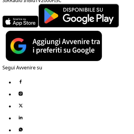
SIR
Radio InBlu
TV2000
FISC
Segui Avvenire su