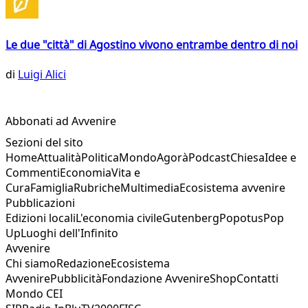
Le due "città" di Agostino vivono entrambe dentro di noi
di
Luigi Alici
Abbonati ad Avvenire
Sezioni del sito
Home
Attualità
Politica
Mondo
Agorà
Podcast
Chiesa
Idee e
Commenti
Economia
Vita e
Cura
Famiglia
Rubriche
Multimedia
Ecosistema avvenire
Pubblicazioni
Edizioni locali
L'economia civile
Gutenberg
Popotus
Pop
Up
Luoghi dell'Infinito
Avvenire
Chi siamo
Redazione
Ecosistema
Avvenire
Pubblicità
Fondazione Avvenire
Shop
Contatti
Mondo CEI