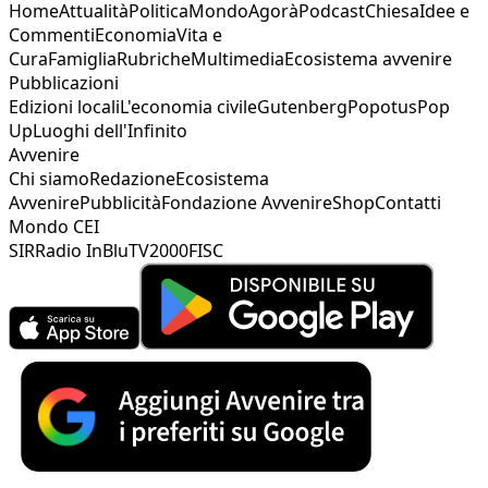
Home
Attualità
Politica
Mondo
Agorà
Podcast
Chiesa
Idee e
Commenti
Economia
Vita e
Cura
Famiglia
Rubriche
Multimedia
Ecosistema avvenire
Pubblicazioni
Edizioni locali
L'economia civile
Gutenberg
Popotus
Pop
Up
Luoghi dell'Infinito
Avvenire
Chi siamo
Redazione
Ecosistema
Avvenire
Pubblicità
Fondazione Avvenire
Shop
Contatti
Mondo CEI
SIR
Radio InBlu
TV2000
FISC