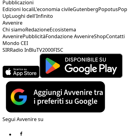
Pubblicazioni
Edizioni locali
L'economia civile
Gutenberg
Popotus
Pop
Up
Luoghi dell'Infinito
Avvenire
Chi siamo
Redazione
Ecosistema
Avvenire
Pubblicità
Fondazione Avvenire
Shop
Contatti
Mondo CEI
SIR
Radio InBlu
TV2000
FISC
Segui Avvenire su