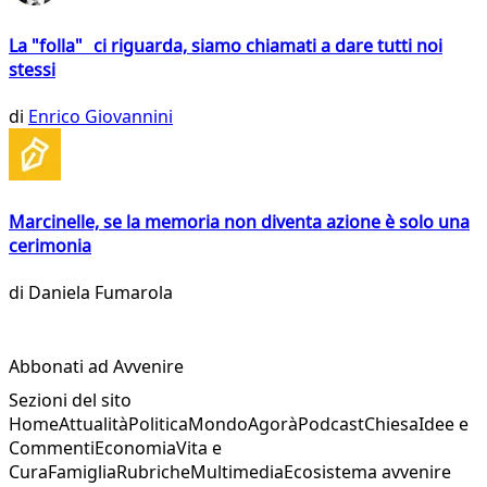
La "folla" ci riguarda, siamo chiamati a dare tutti noi
stessi
di
Enrico Giovannini
Marcinelle, se la memoria non diventa azione è solo una
cerimonia
di
Daniela Fumarola
Abbonati ad Avvenire
Sezioni del sito
Home
Attualità
Politica
Mondo
Agorà
Podcast
Chiesa
Idee e
Commenti
Economia
Vita e
Cura
Famiglia
Rubriche
Multimedia
Ecosistema avvenire